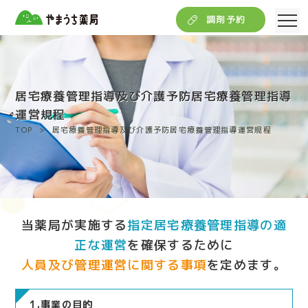
調剤予約
居宅療養管理指導及び介護予防居宅療養管理指導
運営規程
TOP
居宅療養管理指導及び介護予防居宅療養管理指導運営規程
当薬局が実施する
指定居宅療養管理指導の適
正な運営
を確保するために
人員及び管理運営に関する事項
を定めます。
1.事業の目的