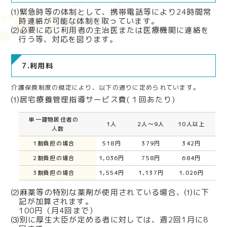
⑴緊急時等の体制として、携帯電話等により24時間常
時連絡が可能な体制を取っています。
⑵必要に応じ利用者の主治医または医療機関に連絡を
行う等、対応を図ります。
7.利用料
介護保険制度の規定により、以下の通りに定められています。
⑴居宅療養管理指導サービス費(１回あたり)
単一建物居住者の
1人
2人～9人
10人以上
人数
1割負担の場合
518円
379円
342円
2割負担の場合
1,036円
758円
684円
3割負担の場合
1,554円
1,137円
1.026円
⑵麻薬等の特別な薬剤が使用されている場合、⑴に下
記が加算されます。
100円（月4回まで）
⑶別に厚生大臣が定める者に対しては、週2回1月に8