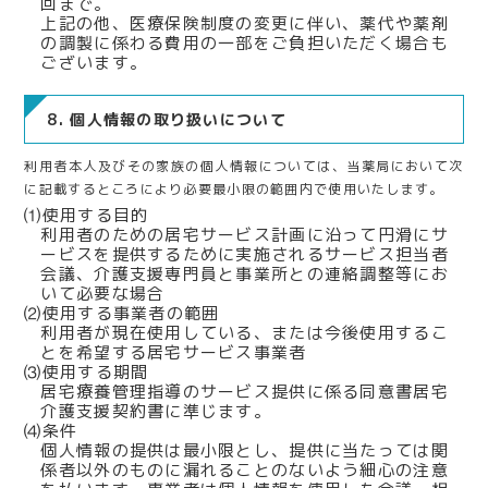
回まで。
上記の他、医療保険制度の変更に伴い、薬代や薬剤
の調製に係わる費用の一部をご負担いただく場合も
ございます。
8. 個人情報の取り扱いについて
利用者本人及びその家族の個人情報については、当薬局において次
に記載するところにより必要最小限の範囲内で使用いたします。
⑴使用する目的
利用者のための居宅サービス計画に沿って円滑にサ
ービスを提供するために実施されるサービス担当者
会議、介護支援専門員と事業所との連絡調整等にお
いて必要な場合
⑵使用する事業者の範囲
利用者が現在使用している、または今後使用するこ
とを希望する居宅サービス事業者
⑶使用する期間
居宅療養管理指導のサービス提供に係る同意書居宅
介護支援契約書に準じます。
⑷条件
個人情報の提供は最小限とし、提供に当たっては関
係者以外のものに漏れることのないよう細心の注意