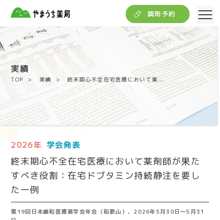
調剤予約
実績
TOP
実績
終末期心不全在宅医療において薬...
2026年
学会発表
終末期心不全在宅医療において薬剤師が果た
すべき役割：在宅ドブタミン持続静注を要し
た一例
第19回日本緩和医療薬学会年会（和歌山）、2026年5月30日～5月31