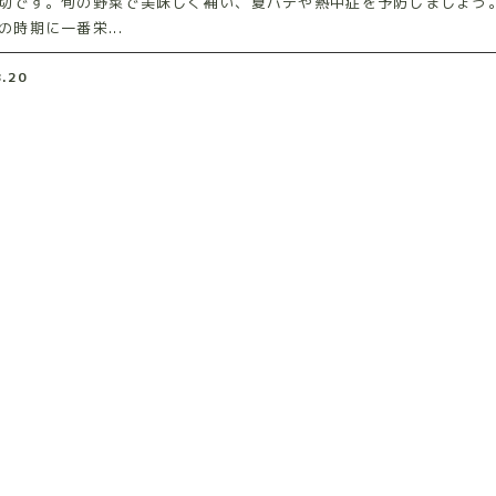
切です。旬の野菜で美味しく補い、夏バテや熱中症を予防しましょう
の時期に一番栄...
8.20