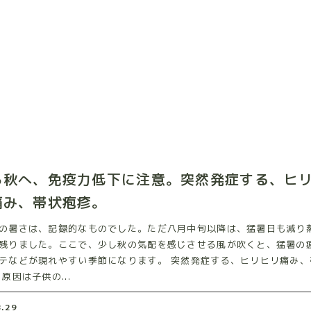
ら秋へ、免疫力低下に注意。突然発症する、ヒ
痛み、帯状疱疹。
の暑さは、記録的なものでした。ただ八月中旬以降は、猛暑日も減り
残りました。ここで、少し秋の気配を感じさせる風が吹くと、猛暑の
テなどが現れやすい季節になります。 突然発症する、ヒリヒリ痛み、
原因は子供の...
8.29