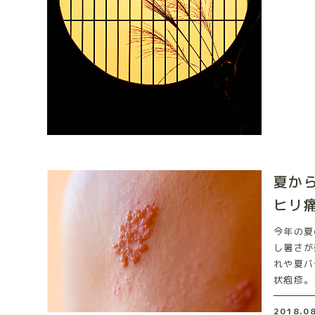
夏か
ヒリ
今年の夏
し暑さが
れや夏バ
状疱疹。 
2018.0