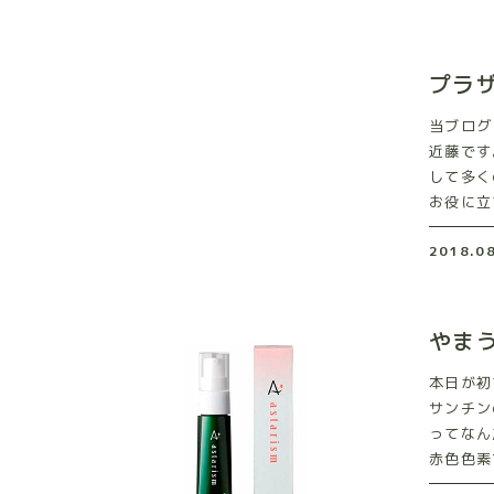
プラ
当ブログ
近藤です
して多く
お役に立
2018.0
やま
本日が初
サンチン
ってなん
赤色色素で