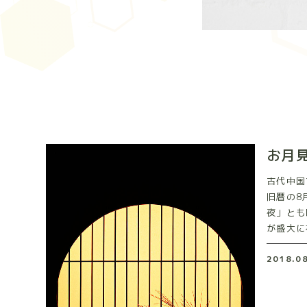
お月
古代中国
旧暦の8
夜」とも
が盛大に祝
2018.0