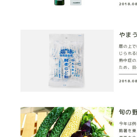
2018.0
やま
暦の上で
じられる
熱中症の
ため、目
2018.0
旬の
今年は例
酷暑を乗