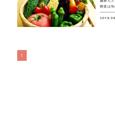
養素も大
野菜は旬
2018.0
1