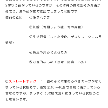
S字状に曲がっているのですが、その背骨の胸椎部分の弯曲が
強まり、肩や頭が前方に出てしまった状態です
猫背の原因
①生まれつき
②加齢（骨粗しょう症、骨の変化）
③生活習慣（スマホ操作、デスクワークによる
姿勢）
④疾患や痛みによるもの
⑤心理的なもの（思考・認識・不安）
②
ストレートネック
： 首の骨に本来あるべきカーブがなく
なっている状態です。通常は30～40度で自然に曲がっている
首なのですが、まっすぐ（30度未満）になっている状態のこ
とを言います。