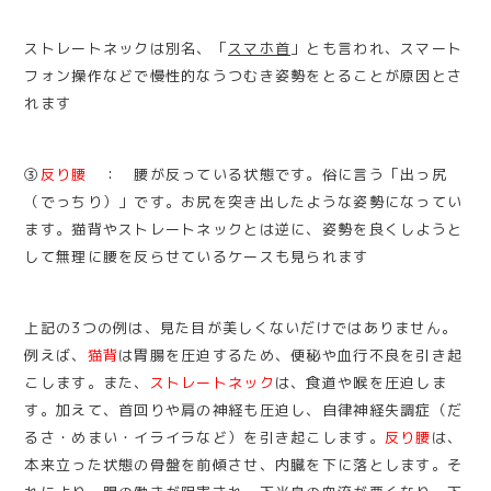
ストレートネックは別名、「
スマホ首
」とも言われ、スマート
フォン操作などで慢性的なうつむき姿勢をとることが原因とさ
れます
③
反り腰
： 腰が反っている状態です。俗に言う「出っ尻
（でっちり）」です。お尻を突き出したような姿勢になってい
ます。猫背やストレートネックとは逆に、姿勢を良くしようと
して無理に腰を反らせているケースも見られます
上記の3つの例は、見た目が美しくないだけではありません。
例えば、
猫背
は胃腸を圧迫するため、便秘や血行不良を引き起
こします。また、
ストレートネック
は、食道や喉を圧迫しま
す。加えて、首回りや肩の神経も圧迫し、自律神経失調症（だ
るさ・めまい・イライラなど）を引き起こします。
反り腰
は、
本来立った状態の骨盤を前傾させ、内臓を下に落とします。そ