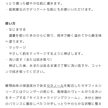
っとり潤った健やかな肌に導きます。
・低刺激なのでデリケートな肌にもお使いいただけます。
使い方
・なじませる
適量を乾いた手のひらに取り、両手で軽く温めてから顔全体
へ塗ります。
・マッサージ
やさしく肌をマッサージするように伸ばします。
・洗い流す（または拭き取り）
伸ばした後、水またはぬるま湯で丁寧に洗い流すか、コット
ンで拭き取ってください。
植物由来の保湿成分である
セタノール
を配合したセタフィルシ
リーズにはクレンザーの他にも、高保湿のヴェールがうるおい
をキープする「モイスチャライジングクリーム」、水分と油分
のバランスに着目しべたつかずしっとりやわらかな状態に整え