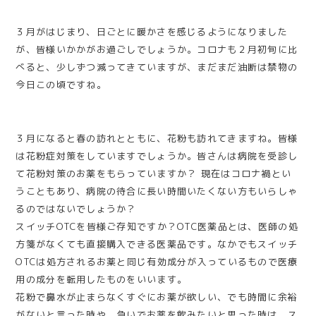
３月がはじまり、日ごとに暖かさを感じるようになりました
が、皆様いかかがお過ごしでしょうか。コロナも２月初旬に比
べると、少しずつ減ってきていますが、まだまだ油断は禁物の
今日この頃ですね。
３月になると春の訪れとともに、花粉も訪れてきますね。皆様
は花粉症対策をしていますでしょうか。皆さんは病院を受診し
て花粉対策のお薬をもらっていますか？ 現在はコロナ禍とい
うこともあり、病院の待合に長い時間いたくない方もいらしゃ
るのではないでしょうか？
スイッチOTCを皆様ご存知ですか？OTC医薬品とは、医師の処
方箋がなくても直接購入できる医薬品です。なかでもスイッチ
OTCは処方されるお薬と同じ有効成分が入っているもので医療
用の成分を転用したものをいいます。
花粉で鼻水が止まらなくすぐにお薬が欲しい、でも時間に余裕
がないと言った時や、急いでお薬を飲みたいと思った時は、ス